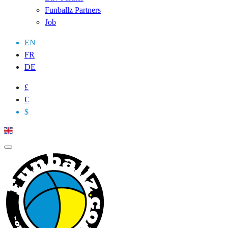
Funballz Partners
Job
EN
FR
DE
£
€
$