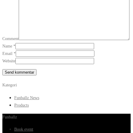
Comment
Name
*
Email
*
Website
Kategori
Funballz News
Products
Funballz
Book event