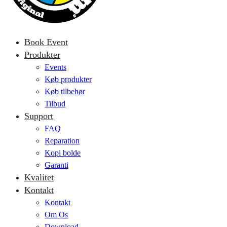
Book Event
Produkter
Events
Køb produkter
Køb tilbehør
Tilbud
Support
FAQ
Reparation
Kopi bolde
Garanti
Kvalitet
Kontakt
Kontakt
Om Os
Download