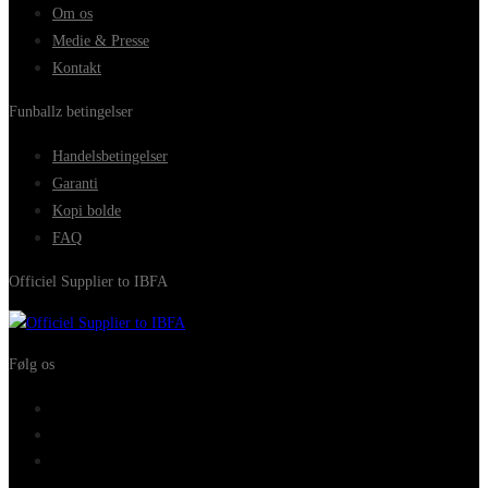
Om os
Medie & Presse
Kontakt
Funballz betingelser
Handelsbetingelser
Garanti
Kopi bolde
FAQ
Officiel Supplier to IBFA
Følg os