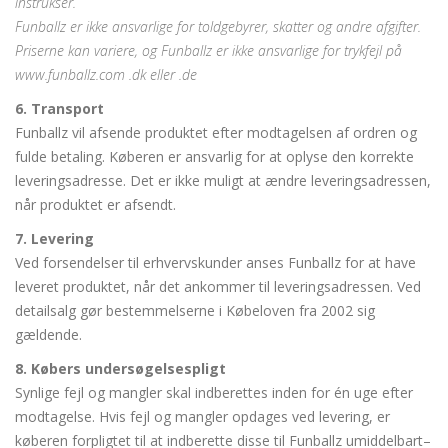
instrukser.
Funballz er ikke ansvarlige for toldgebyrer, skatter og andre afgifter.
Priserne kan variere, og Funballz er ikke ansvarlige for trykfejl på
www.funballz.com .dk eller .de
6. Transport
Funballz vil afsende produktet efter modtagelsen af ordren og
fulde betaling. Køberen er ansvarlig for at oplyse den korrekte
leveringsadresse. Det er ikke muligt at ændre leveringsadressen,
når produktet er afsendt.
7. Levering
Ved forsendelser til erhvervskunder anses Funballz for at have
leveret produktet, når det ankommer til leveringsadressen. Ved
detailsalg gør bestemmelserne i Købeloven fra 2002 sig
gældende.
8. Købers undersøgelsespligt
Synlige fejl og mangler skal indberettes inden for én uge efter
modtagelse. Hvis fejl og mangler opdages ved levering, er
køberen forpligtet til at indberette disse til Funballz umiddelbart–