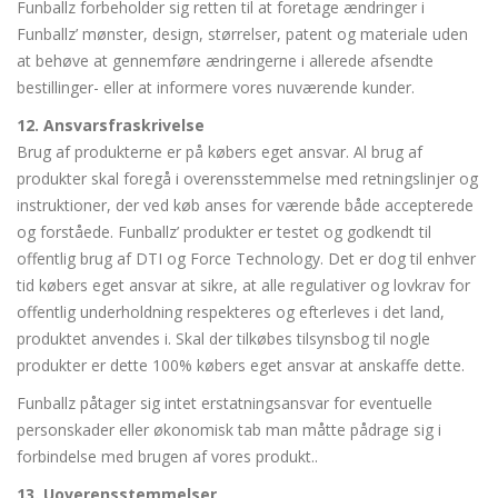
Funballz forbeholder sig retten til at foretage ændringer i
Funballz’ mønster, design, størrelser, patent og materiale uden
at behøve at gennemføre ændringerne i allerede afsendte
bestillinger- eller at informere vores nuværende kunder.
12. Ansvarsfraskrivelse
Brug af produkterne er på købers eget ansvar. Al brug af
produkter skal foregå i overensstemmelse med retningslinjer og
instruktioner, der ved køb anses for værende både accepterede
og forståede. Funballz’ produkter er testet og godkendt til
offentlig brug af DTI og Force Technology. Det er dog til enhver
tid købers eget ansvar at sikre, at alle regulativer og lovkrav for
offentlig underholdning respekteres og efterleves i det land,
produktet anvendes i. Skal der tilkøbes tilsynsbog til nogle
produkter er dette 100% købers eget ansvar at anskaffe dette.
Funballz påtager sig intet erstatningsansvar for eventuelle
personskader eller økonomisk tab man måtte pådrage sig i
forbindelse med brugen af vores produkt..
13. Uoverensstemmelser