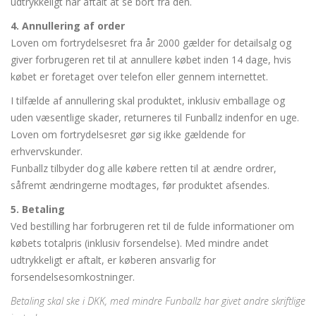
udtrykkeligt har aftalt at se bort fra den.
4. Annullering af order
Loven om fortrydelsesret fra år 2000 gælder for detailsalg og
giver forbrugeren ret til at annullere købet inden 14 dage, hvis
købet er foretaget over telefon eller gennem internettet.
I tilfælde af annullering skal produktet, inklusiv emballage og
uden væsentlige skader, returneres til Funballz indenfor en uge.
Loven om fortrydelsesret gør sig ikke gældende for
erhvervskunder.
Funballz tilbyder dog alle købere retten til at ændre ordrer,
såfremt ændringerne modtages, før produktet afsendes.
5. Betaling
Ved bestilling har forbrugeren ret til de fulde informationer om
købets totalpris (inklusiv forsendelse). Med mindre andet
udtrykkeligt er aftalt, er køberen ansvarlig for
forsendelsesomkostninger.
Betaling skal ske i DKK, med mindre Funballz har givet andre skriftlige