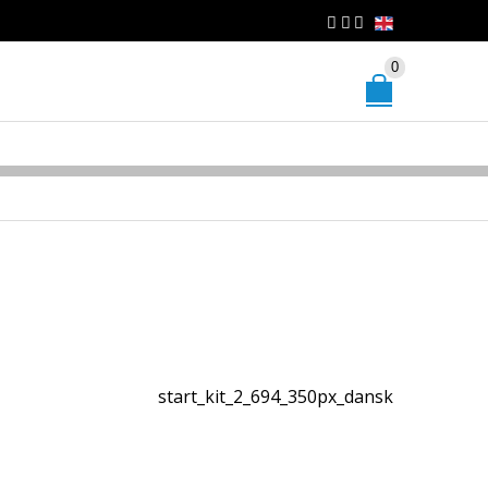
0
start_kit_2_694_350px_dansk