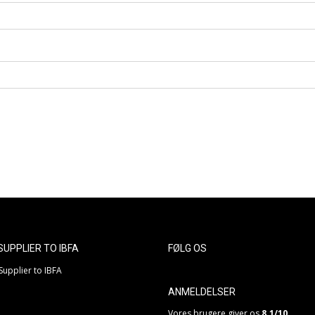
 SUPPLIER TO IBFA
FØLG OS
ANMELDELSER
Vores brugere giver os
8.1/10