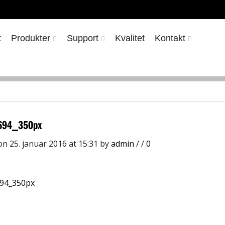
t
Produkter
Support
Kvalitet
Kontakt
694_350px
on 25. januar 2016 at 15:31
by
admin
/
/
0
94_350px