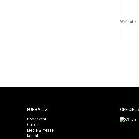
Website
FUNBALLZ
OFFICIEL
Book event
Om os
Medie & Presse
Kontakt