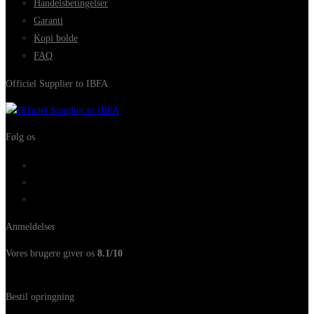
Handelsbetingelser
Garanti
Kopi bolde
FAQ
Officiel Supplier to IBFA
Følg os
Anmeldelser
Vores brugere giver os
8.1/10
Bestil opringning