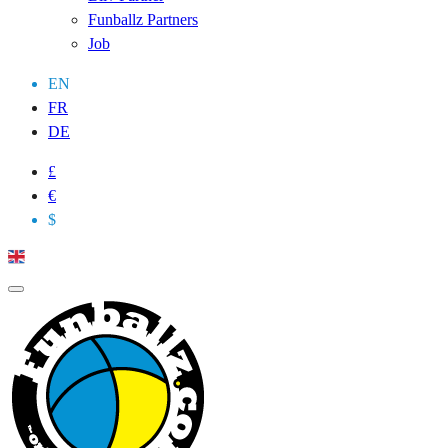
Funballz Partners
Job
EN
FR
DE
£
€
$