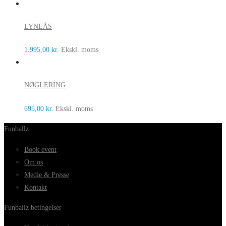
LYNLÅS
1.995,00
kr.
Ekskl. moms
NØGLERING
695,00
kr.
Ekskl. moms
Funballz
Book event
Om os
Medie & Presse
Kontakt
Funballz betingelser