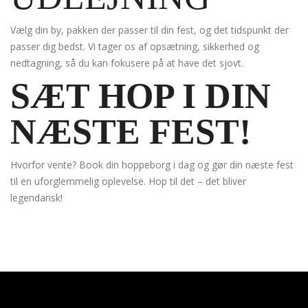
Vælg din by, pakken der passer til din fest, og det tidspunkt der
passer dig bedst. Vi tager os af opsætning, sikkerhed og
nedtagning, så du kan fokusere på at have det sjovt.
SÆT HOP I DIN
NÆSTE FEST!
Hvorfor vente? Book din hoppeborg i dag og gør din næste fest
til en uforglemmelig oplevelse. Hop til det – det bliver
legendarisk!