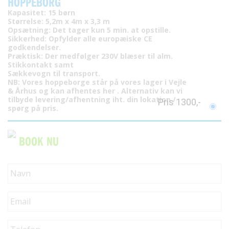
HOPPEBORG
Kapasitet: 15 børn
Størrelse: 5,2m x 4m x 3,3 m
Opsætning: Det tager kun 5 min. at opstille.
Sikkerhed: Opfylder alle europæiske CE
godkendelser.
Præktisk: Der medfølger 230V blæser til alm.
Stikkontakt samt
Sækkevogn til transport.
NB: Vores hoppeborge står på vores lager i Vejle
& Århus og kan afhentes her . Alternativ kan vi
tilbyde levering/afhentning iht. din lokation /
Pris 1300,-
spørg på pris.
BOOK NU