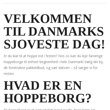
VELKOMMEN
TIL DANMARKS
SJOVESTE DAG!
Er du klar til at hoppe ind i festen? Hos os kan du leje farverige
hoppeborge til enhver begivenhed i hele Danmark! Vælg din by,
dit foretrukne pakketilbud, og sæt datoen – så sørger vi for
resten.
HVAD ER EN
HOPPEBORG?
En hoppeborg er et oppusteligt legeparadis, hvor børn og