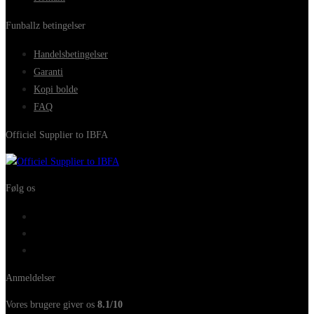
Funballz betingelser
Handelsbetingelser
Garanti
Kopi bolde
FAQ
Officiel Supplier to IBFA
Følg os
Anmeldelser
Vores brugere giver os
8.1/10