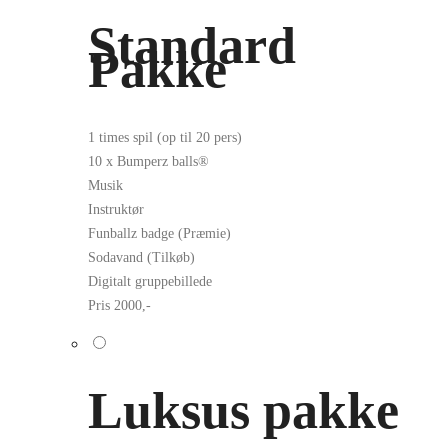
Standard
Pakke
1 times spil (op til 20 pers)
10 x Bumperz balls®
Musik
Instruktør
Funballz badge (Præmie)
Sodavand (Tilkøb)
Digitalt gruppebillede
Pris 2000,-
Luksus pakke