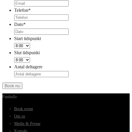
Telefon
*
Dato
*
Start tidspunkt
Slut tidspunkt
Antal deltagere
Funballz
Book event
Om os
Medie & Presse
Kontakt