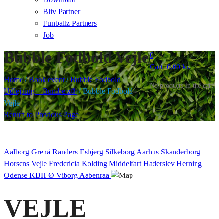
Bliv Partner
Funballz Partners
Job
Bubble Fodbold Vejle
0
Cart:
0,00
kr.
Home
/
Book event
/
Bubble Fodbold
No products in the cart.
Udlejning – Bumberz®
/
Bubble Fodbold
Vejle
Return to Previous Page
Aalborg
Grenå
Randers
Esbjerg
Silkeborg
Aarhus
Skanderborg
Horsens
Vejle
Fredericia
Kolding
Middelfart
Haderslev
Herning
Odense
KBH Ø
Viborg
Aabenraa
VEJLE