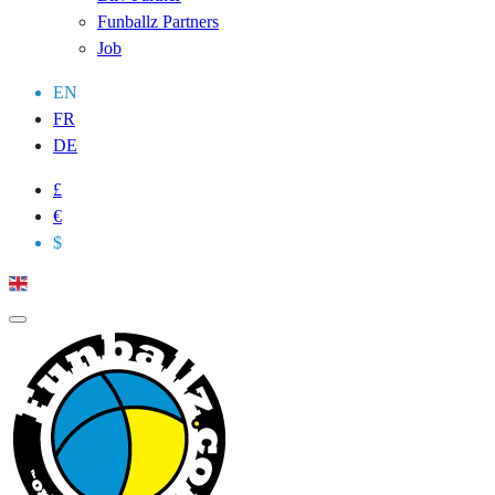
Funballz Partners
Job
EN
FR
DE
£
€
$