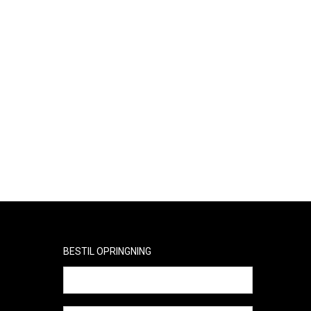
første Waterball, som kunne godkendes til
offentlig forlystelse i Europa.
I dag er Funballz´s hovedfokus primært at
udvikle nye produkter til svømmehaller og
eventbranchen til glæde for børn og voksne.
BESTIL OPRINGNING