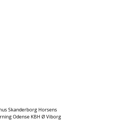
Se alle vores Bumperz Lok
Funballz er Danmarks absolut st
hvert år med nye lokationer. Klik
Er din by ikke på kortet, skriv ti
komme ud til dig.
hus
Skanderborg
Horsens
rning
Odense
KBH Ø
Viborg