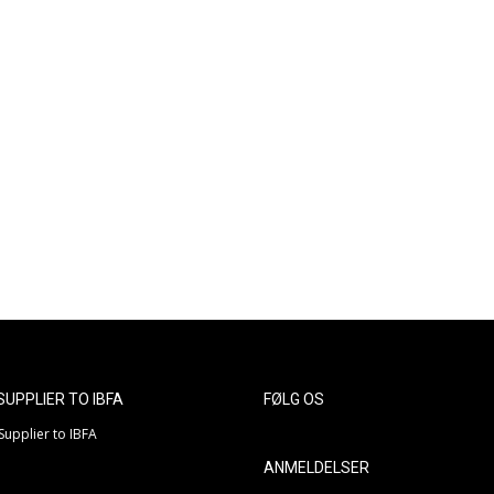
Funballz producerer i dag primært produkter i
Thermo plastik også kaldet TPU 0,8, fordi dette
u
er markedets mest slidstærke plastik og
indeholder ikke phthalater.
n
Alle vores produkter har påført unikt
serienummer samt brugervejledning iht.
Europæisk lovgivning.
 SUPPLIER TO IBFA
FØLG OS
ANMELDELSER