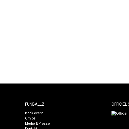
problemer med dit produkt eller hvis noget
skal udskiftes. Efter garantiperioden betaler d
selv for reparationer.
Vi har personlig kundeservice 5 dage om uge
samt booking via telefon i weekenden.
FUNBALLZ
OFFICIEL
Book event
Om os
Medie & Presse
Kontakt