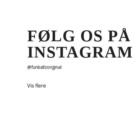
FØLG OS PÅ
INSTAGRAM
@funballzoriginal
Vis flere
HVORFOR F
Gode bolde er ikke billige, billige bolde er i