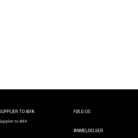
Funballz producerer i dag primært produkter i
Thermo plastik også kaldet TPU 0,8, fordi dette
u
er markedets mest slidstærke plastik og
indeholder ikke phthalater.
n
Alle vores produkter har påført unikt
serienummer samt brugervejledning iht.
Europæisk lovgivning.
 SUPPLIER TO IBFA
FØLG OS
ANMELDELSER