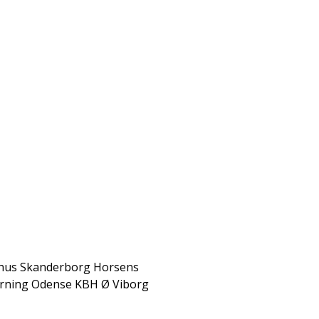
Se alle vores Bumperz Lok
Funballz er Danmarks absolut st
hvert år med nye lokationer. Klik
Er din by ikke på kortet, skriv ti
komme ud til dig.
hus
Skanderborg
Horsens
rning
Odense
KBH Ø
Viborg