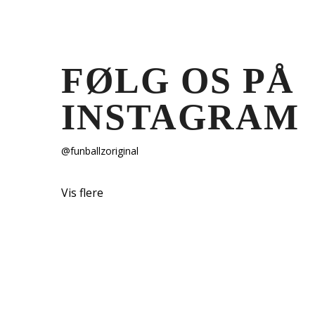
FØLG OS PÅ
INSTAGRAM
@funballzoriginal
Vis flere
HVORFOR F
Gode bolde er ikke billige, billige bolde er i