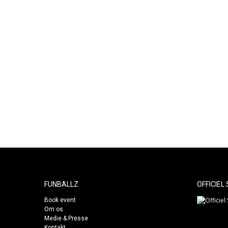
problemer med dit produkt eller hvis noget
skal udskiftes. Efter garantiperioden betaler d
selv for reparationer.
Vi har personlig kundeservice 5 dage om uge
samt booking via telefon i weekenden.
FUNBALLZ
OFFICIEL
Book event
Om os
Medie & Presse
Kontakt