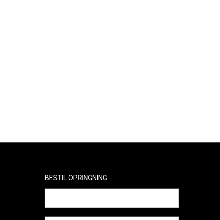
første Waterball, som kunne godkendes til
offentlig forlystelse i Europa.
I dag er Funballz´s hovedfokus primært at
udvikle nye produkter til svømmehaller og
eventbranchen til glæde for børn og voksne.
BESTIL OPRINGNING